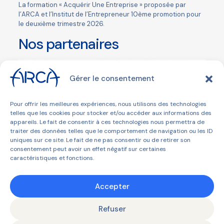
La formation «
Acquérir Une Entreprise
» proposée par
l’
ARCA
et l’
Institut de l’Entrepreneur
10ème promotion pour
le deuxième trimestre 2026.
Nos partenaires
Gérer le consentement
Pour offrir les meilleures expériences, nous utilisons des technologies
telles que les cookies pour stocker et/ou accéder aux informations des
appareils. Le fait de consentir à ces technologies nous permettra de
traiter des données telles que le comportement de navigation ou les ID
Navigation
«
5) Valoriser la
7) Plan de
uniques sur ce site. Le fait de ne pas consentir ou de retirer son
Évènement
consentement peut avoir un effet négatif sur certaines
cible
financement et
caractéristiques et fonctions.
Recherche de
financements
»
Accepter
Refuser
© 2026 ARCA | Tous droits réservés |
Mentions légales et