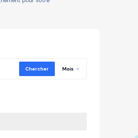
gnement pour votre
Navigation
Chercher
Mois
de
vues
Évènement