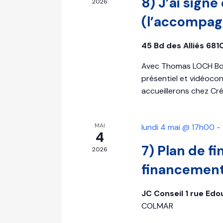
8) J’ai sign
2026
(l’accompa
45 Bd des Alliés 6
Avec Thomas LOCH Bon
présentiel et vidéoco
accueillerons chez Cr
MAI
lundi 4 mai @ 17h00
-
4
7) Plan de 
2026
financemen
JC Conseil 1 rue E
COLMAR