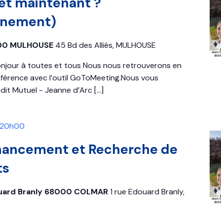
é et maintenant ?
gnement)
8100 MULHOUSE
45 Bd des Alliés, MULHOUSE
jour à toutes et tous Nous nous retrouverons en
nférence avec l’outil GoToMeeting.Nous vous
édit Mutuel - Jeanne d’Arc
[…]
20h00
financement et Recherche de
ts
douard Branly 68000 COLMAR
1 rue Edouard Branly,