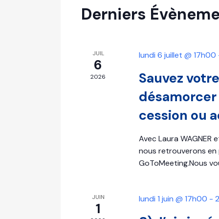
Calendrier
Évènements
Derniers Évèneme
de
JUIL
lundi 6 juillet @ 17h00
Évènements
6
Sauvez votre 
2026
désamorcer 
cession ou a
Avec Laura WAGNER et
nous retrouverons en p
GoToMeeting.Nous vou
JUIN
lundi 1 juin @ 17h00
-
1