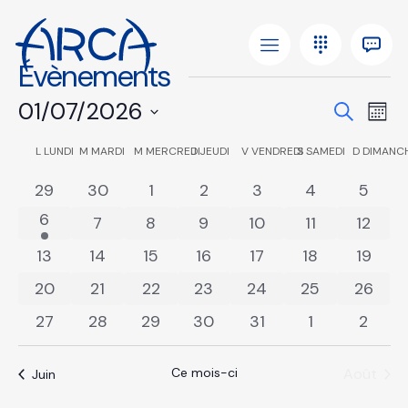
Évènements
Reche
01/07/2026
Nav
Recherc
Moi
de
et
Sélectionnez
vue
Calendrier
L
LUNDI
M
MARDI
M
MERCREDI
J
JEUDI
V
VENDREDI
S
SAMEDI
D
DIMANC
une
naviga
Évè
date.
de
0
0
0
0
0
0
0
29
30
1
2
3
4
5
de
Évènements
évènements
évènements
évènements
évènements
évènements
évènements
évène
1
6
0
0
0
0
0
0
vues
7
8
9
10
11
12
évènement
évènements
évènements
évènements
évènements
évènements
évène
Évène
0
0
0
0
0
0
0
13
14
15
16
17
18
19
évènements
évènements
évènements
évènements
évènements
évènements
évène
0
0
0
0
0
0
0
20
21
22
23
24
25
26
évènements
évènements
évènements
évènements
évènements
évènements
évène
0
0
0
0
0
0
0
27
28
29
30
31
1
2
évènements
évènements
évènements
évènements
évènements
évènements
évène
Ce mois-ci
Août
Juin