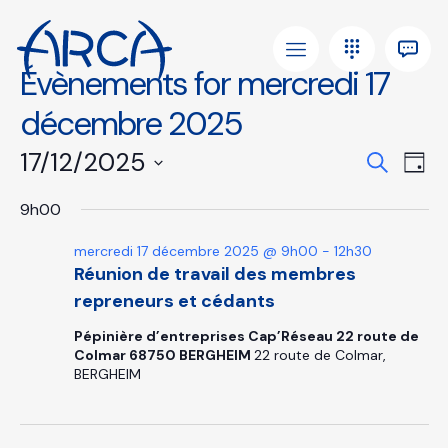
Évènements for mercredi 17
décembre 2025
Reche
17/12/2025
Nav
Recherc
Jou
de
et
Sélectionnez
vue
9h00
une
naviga
Évè
date.
de
mercredi 17 décembre 2025 @ 9h00
-
12h30
Réunion de travail des membres
vues
repreneurs et cédants
Évène
Pépinière d’entreprises Cap’Réseau 22 route de
Colmar 68750 BERGHEIM
22 route de Colmar,
BERGHEIM